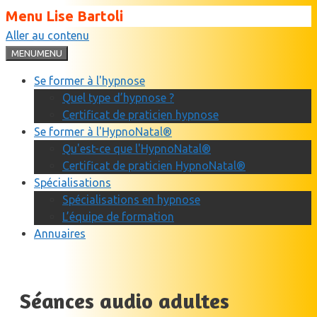
Menu Lise Bartoli
Aller au contenu
MENU
MENU
Se former à l'hypnose
Quel type d’hypnose ?
Certificat de praticien hypnose
Se former à l'HypnoNatal®
Qu'est-ce que l'HypnoNatal®
Certificat de praticien HypnoNatal®
Spécialisations
Spécialisations en hypnose
L’équipe de formation
Annuaires
Séances audio adultes