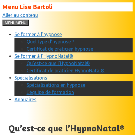
Menu Lise Bartoli
Aller au contenu
MENU
MENU
Se former à l'hypnose
Quel type d’hypnose ?
Certificat de praticien hypnose
Se former à l'HypnoNatal®
Qu'est-ce que l'HypnoNatal®
Certificat de praticien HypnoNatal®
Spécialisations
Spécialisations en hypnose
L’équipe de formation
Annuaires
Qu’est-ce que l’HypnoNatal®