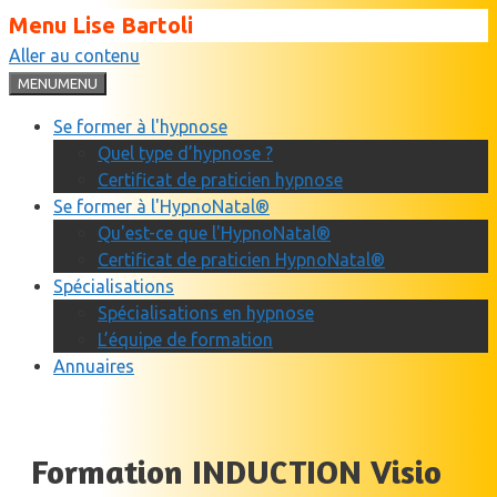
Menu Lise Bartoli
Aller au contenu
MENU
MENU
Se former à l'hypnose
Quel type d’hypnose ?
Certificat de praticien hypnose
Se former à l'HypnoNatal®
Qu'est-ce que l'HypnoNatal®
Certificat de praticien HypnoNatal®
Spécialisations
Spécialisations en hypnose
L’équipe de formation
Annuaires
Formation INDUCTION Visio